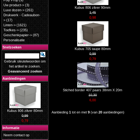
Poly Prop
(9)
Uw product->
(3)
Kubus 806 zilver 90mm
Luxe dozen->
(261)
1,45
Drukwerk - Cadeaubon-
0,98
>
(17)
Linten->
(1621)
Toefkes->
(235)
Geschenkpapier->
(87)
Personalisatie
Snelzoeken
Kubus 705 taupe 80mm
0,99
0,79
Gebruik sleutelwoorden om
het artikel te zoeken.
Geavanceerd zoeken
Aanbiedingen
Stiched border 407 paars 38mm X 20m
10,30
6,00
Kubus 806 zilver 80mm
Aanbieding
1
tot en met
9
(van
20
aanbiedingen)
0,99
0,79
Informatie
Neem contact op