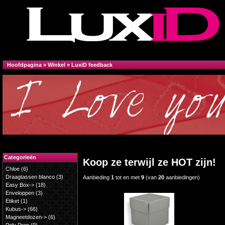
Hoofdpagina
»
Winkel
»
LuxiD feedback
Categorieën
Koop ze terwijl ze HOT zijn!
Chloe
(6)
Draagtassen blanco
(3)
Aanbieding
1
tot en met
9
(van
20
aanbiedingen)
Easy Box->
(18)
Enveloppen
(3)
Etiket
(1)
Kubus->
(66)
Magneetdozen->
(6)