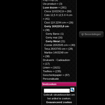
Poly Prop
(9)
Uw product->
(3)
Luxe dozen
->
(261)
Cisca 11X22X2,6->
(50)
Cato 12,5 X 12,5 X 4 cm-
>
(41)
Cissi 11X 22X4 cm->
(26)
Gerty 16X22X3,8 cm
-
>
(38)
Gerty Baroc
(1)
Beoordelingen
Gerty mat
(16)
Gerty Metal
(21)
Connie 20X25X5 cm->
(40)
Tesa 26X37X5 cm->
(28)
Marlize 14X32X8 cm-
>
(38)
Drukwerk - Cadeaubon-
>
(17)
Linten->
(1621)
Toefkes->
(235)
Geschenkpapier->
(87)
Personalisatie
Snelzoeken
Gebruik sleutelwoorden om
het artikel te zoeken.
Geavanceerd zoeken