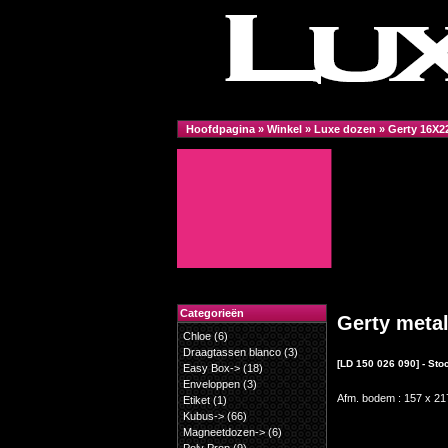
Hoofdpagina
»
Winkel
»
Luxe dozen
»
Gerty 16X2
Categorieën
Gerty metal
Chloe
(6)
Draagtassen blanco
(3)
[LD 150 026 090] - St
Easy Box->
(18)
Enveloppen
(3)
Afm. bodem : 157 x 21
Etiket
(1)
Kubus->
(66)
Magneetdozen->
(6)