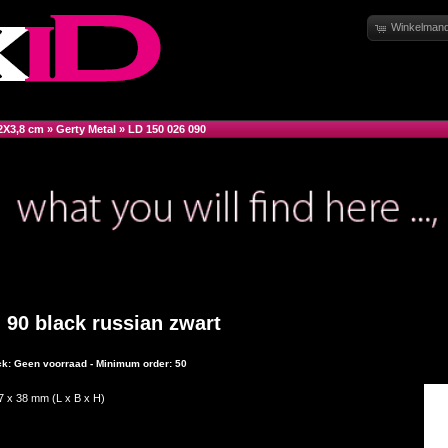
Winkelmand
2X3,8 cm
»
Gerty Metal
»
LD 150 026 090
 90 black russian zwart
ock: Geen voorraad - Minimum order: 50
7 x 38 mm (L x B x H)