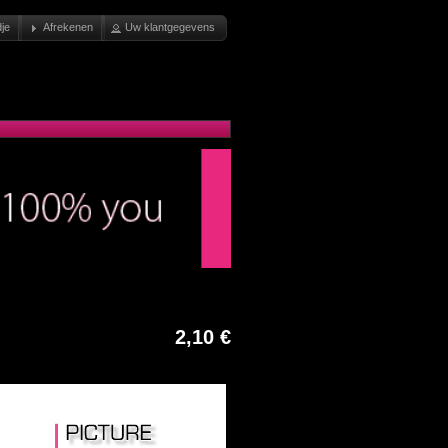
je
Afrekenen
Uw klantgegevens
2,10 €