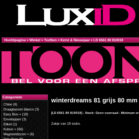
Hoofdpagina
»
Winkel
»
Toefkes
»
Kerst & Nieuwjaar
»
LD 6561 80 810018
Categorieën
winterdreams 81 grijs 80 mm
Chloe
(6)
Draagtassen blanco
(3)
[LD 6561 80 810018] - Stock: Geen voorraad - Minimum or
Easy Box->
(18)
Enveloppen
(3)
Zakje van 18 stuks.
Etiket
(1)
Kubus->
(66)
Magneetdozen->
(6)