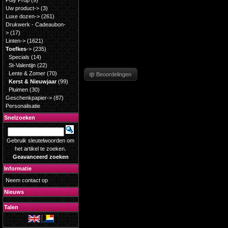
Poly Prop
(9)
Uw product->
(3)
Luxe dozen->
(261)
Drukwerk - Cadeaubon-
>
(17)
Linten->
(1621)
Toefkes
->
(235)
Specials
(14)
St-Valentijn
(22)
Lente & Zomer
(70)
Beoordelingen
Kerst & Nieuwjaar
(99)
Pluimen
(30)
Geschenkpapier->
(87)
Personalisatie
Snelzoeken
Gebruik sleutelwoorden om
het artikel te zoeken.
Geavanceerd zoeken
Informatie
Neem contact op
Nieuws
Talen