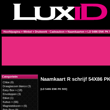
Hoofdpagina
»
Winkel
»
Drukwerk - Cadeaubon
»
Naamkaarten
»
LD 5486 ENK PK 
Categorieën
Naamkaart R schrijf 54X86 P
Chloe
(6)
Draagtassen blanco
(3)
[LD 5486 ENK PK 500]
Easy Box->
(18)
Enveloppen
(3)
Etiket
(1)
Kubus->
(66)
Magneetdozen->
(6)
Poly Prop
(9)