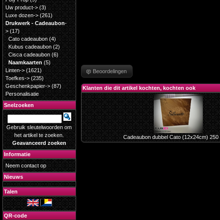
Uw product->
(3)
Luxe dozen->
(261)
Drukwerk - Cadeaubon
-
>
(17)
Cato cadeaubon
(4)
Kubus cadeaubon
(2)
Cisca cadeaubon
(6)
Naamkaarten
(5)
Linten->
(1621)
Beoordelingen
Toefkes->
(235)
Geschenkpapier->
(87)
Klanten die dit artikel kochten, kochten ook
Personalisatie
Snelzoeken
Gebruik sleutelwoorden om
het artikel te zoeken.
Cadeaubon dubbel Cato (12x24cm) 250 
Geavanceerd zoeken
Informatie
Neem contact op
Nieuws
Talen
QR-code