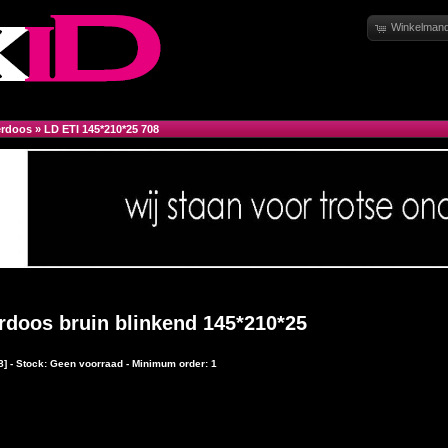
Winkelmand
erdoos
»
LD ETI 145*210*25 708
rdoos bruin blinkend 145*210*25
8] - Stock: Geen voorraad - Minimum order: 1