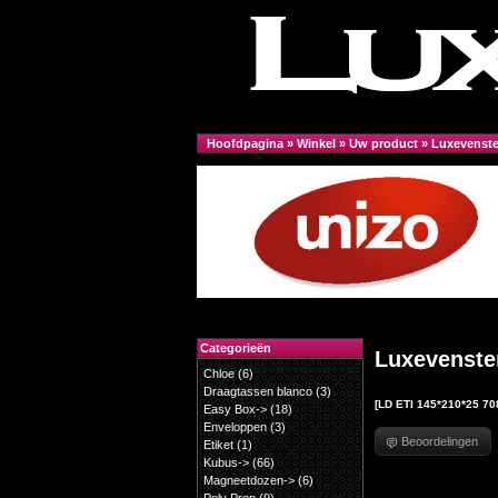
Hoofdpagina
»
Winkel
»
Uw product
»
Luxevenst
Categorieën
Luxevenste
Chloe
(6)
Draagtassen blanco
(3)
[LD ETI 145*210*25 70
Easy Box->
(18)
Enveloppen
(3)
Beoordelingen
Etiket
(1)
Kubus->
(66)
Magneetdozen->
(6)