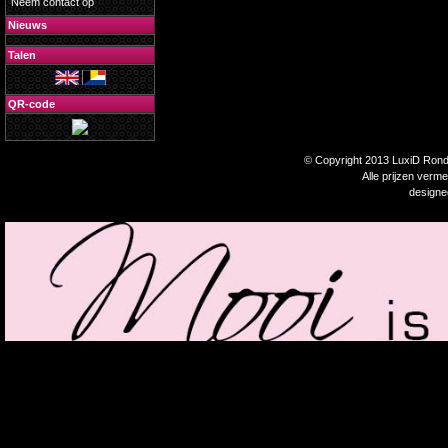
Neem contact op
Nieuws
Talen
QR-code
© Copyright 2013 LuxiD Rondp
Alle prijzen verm
design