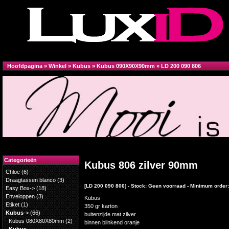
Hoofdpagina
»
Winkel
»
Kubus
»
Kubus 090X90X90mm
»
LD 200 090 806
Categorieën
Kubus 806 zilver 90mm
Chloe
(6)
Draagtassen blanco
(3)
[LD 200 090 806] - Stock: Geen voorraad - Minimum order:
Easy Box->
(18)
Enveloppen
(3)
Kubus
Etiket
(1)
350 gr karton
Kubus
->
(66)
buitenzijde mat zilver
Kubus 080X80X80mm
(2)
binnen blinkend oranje