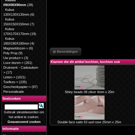
Kubus
090X90X90mm
(28)
Kubus
130X130X130mm
(6)
Kubus
150X150X150mm
(7)
Kubus
170X170X170mm
(19)
Kubus
180X180X180mm
(4)
Magneetdozen->
(6)
Beoordelingen
Poly Prop
(9)
Uw product->
(3)
Klanten die dit artikel kochten, kochten ook
Luxe dozen->
(261)
Drukwerk - Cadeaubon-
>
(17)
Linten->
(1621)
Toefkes->
(235)
Geschenkpapier->
(87)
Personalisatie
Shiny beads 08 zilver 4mm x 20m
Snelzoeken
Gebruik sleutelwoorden om
het artikel te zoeken.
Geavanceerd zoeken
Double face satin 53 oud rose 25mm x 25m
Informatie