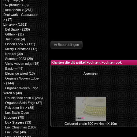
Poly Prop
(9)
Uw product->
(3)
Luxe dozen->
(261)
Drukwerk - Cadeaubon-
>
(17)
Linten
->
(1621)
Bel Satin->
(130)
Glitter->
(11)
Just Love
(4)
Linnen Look->
(131)
Beoordelingen
Merry Christmas
(12)
Natural
(30)
Summer 2023
(29)
Klanten die dit artikel kochten, kochten ook
Vichy woven edge
(15)
Basic->
(45)
Elegance wired
(13)
Algemeen
Organza Woven Edge-
>
(144)
Organza Woven Edge
Wired->
(40)
Double face satin->
(246)
Organza Satin Edge
(37)
Polyester lint->
(38)
Lux Basic Open
Structure
(70)
Lux Stayers
(33)
Coloured chain 800 wit 4mm X 10m
Lux Christmas
(190)
Lux Love
(40)