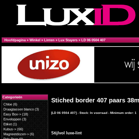
Hoofdpagina
»
Winkel
»
Linten
»
Lux Stayers
»
LD 06 0504 407
Categorieën
Stiched border 407 paars 3
Chloe
(6)
Draagtassen blanco
(3)
[LD 06 0504 407] - Stock: In voorraad - Minimum order: 1
Easy Box->
(18)
Enveloppen
(3)
Etiket
(1)
Kubus->
(66)
Stijlvol luxe-lint
Magneetdozen->
(6)