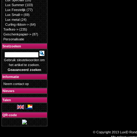
Lux Specials
(26)
Lux Summer
(103)
Lux Feestelijk
(77)
Lux Small->
(69)
Lux metal
(24)
Curling ribbon->
(64)
Toefkes->
(235)
Geschenkpapier->
(87)
Personalisatie
Snelzoeken
Gebruik sleutelwoorden om
het artikel te zoeken.
Geavanceerd zoeken
Informatie
Neem contact op
Nieuws
Talen
QR-code
© Copyright 2013 LuxiD Rondp