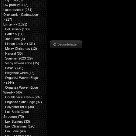
Poly Prop
(9)
Uw product->
(3)
Luxe dozen->
(261)
Drukwerk - Cadeaubon-
>
(17)
Linten
->
(1621)
Bel Satin->
(130)
Glitter->
(11)
Just Love
(4)
Linnen Look->
(131)
Beoordelingen
Merry Christmas
(12)
Natural
(30)
Summer 2023
(29)
Vichy woven edge
(15)
Basic->
(45)
Elegance wired
(13)
Organza Woven Edge-
>
(144)
Organza Woven Edge
Wired->
(40)
Double face satin->
(246)
Organza Satin Edge
(37)
Polyester lint->
(38)
Lux Basic Open
Structure
(70)
Lux Stayers
(33)
Lux Christmas
(190)
Lux Love
(40)