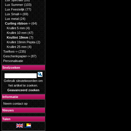
Lux Specials
(26)
Lux Summer
(103)
Lux Feestelijk
(77)
Lux Small->
(69)
Lux metal
(24)
Curling ribbon
->
(64)
Krullint 5 mm
(4)
Krullint 10 mm
(47)
Krullint 19mm
(7)
Krullint 19mm Pepita
(2)
Krullint 25 mm
(4)
Toefkes->
(235)
Geschenkpapier->
(87)
Personalisatie
Snelzoeken
Gebruik sleutelwoorden om
het artikel te zoeken.
Geavanceerd zoeken
Informatie
Neem contact op
Nieuws
Talen