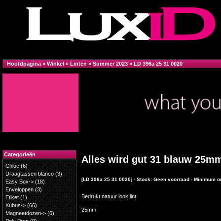
Hoofdpagina
»
Winkel
»
Linten
»
Summer 2023
»
LD 396a 25 31 0020
Categorieën
Alles wird gut 31 blauw 25m
Chloe
(6)
Draagtassen blanco
(3)
[LD 396a 25 31 0020] - Stock: Geen voorraad - Minimum or
Easy Box->
(18)
Enveloppen
(3)
Bedrukt natuur look lint
Etiket
(1)
Kubus->
(66)
25mm
Magneetdozen->
(6)