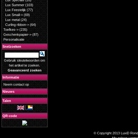
Lux Specials
(26)
Lux Summer
(103)
Lux Feestelijk
(77)
Lux Small->
(69)
Lux metal
(24)
Curling ribbon->
(64)
Toefkes->
(235)
Geschenkpapier->
(87)
Personalisatie
Snelzoeken
Gebruik sleutelwoorden om
het artikel te zoeken.
Geavanceerd zoeken
Informatie
Neem contact op
Nieuws
Talen
QR-code
© Copyright 2013 LuxiD Rondp