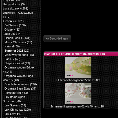
Poly Prop
(9)
Uw product->
(3)
Luxe dozen->
(261)
Drukwerk - Cadeaubon-
>
(17)
Linten
->
(1621)
Bel Satin->
(130)
Glitter->
(11)
Just Love
(4)
Linnen Look->
(131)
Beoordelingen
Merry Christmas
(12)
Natural
(30)
Summer 2023
(29)
Klanten die dit artikel kochten, kochten ook
Vichy woven edge
(15)
Basic->
(45)
Elegance wired
(13)
Organza Woven Edge-
>
(144)
Organza Woven Edge
Wired->
(40)
Blutenreich 53 groen 25mm x 20m
Double face satin->
(246)
Organza Satin Edge
(37)
Polyester lint->
(38)
Lux Basic Open
Structure
(70)
Lux Stayers
(33)
Schmetterlingensgarten 01 wit 40mm x 18m
Lux Christmas
(190)
Lux Love
(40)