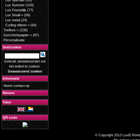
Lux Specials
(26)
Lux Summer
(103)
Lux Feestelijk
(77)
Lux Small->
(69)
Lux metal
(24)
Curling ribbon->
(64)
Toefkes->
(235)
Geschenkpapier->
(87)
Personalisatie
Snelzoeken
Gebruik sleutelwoorden om
het artikel te zoeken.
Geavanceerd zoeken
Informatie
Neem contact op
Nieuws
Talen
QR-code
© Copyright 2013 LuxiD Rondp