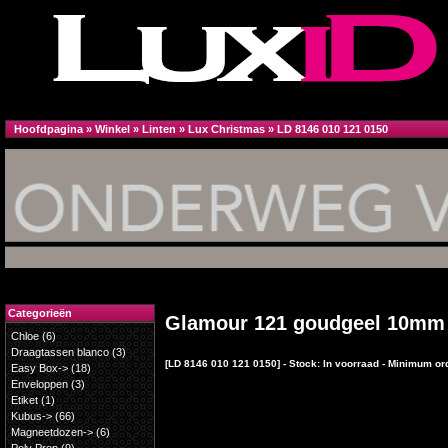
Hoofdpagina
»
Winkel
»
Linten
»
Lux Christmas
»
LD 8146 010 121 0150
Categorieën
Glamour 121 goudgeel 10mm
Chloe
(6)
Draagtassen blanco
(3)
[LD 8146 010 121 0150] - Stock: In voorraad - Minimum or
Easy Box->
(18)
Enveloppen
(3)
Etiket
(1)
Kubus->
(66)
Magneetdozen->
(6)