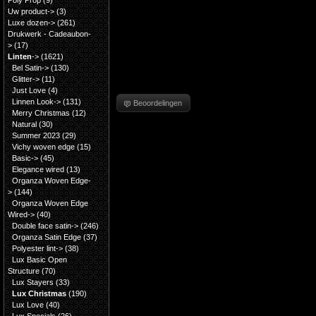
Poly Prop
(9)
Uw product->
(3)
Luxe dozen->
(261)
Drukwerk - Cadeaubon-
>
(17)
Linten
->
(1621)
Bel Satin->
(130)
Glitter->
(11)
Just Love
(4)
Linnen Look->
(131)
Beoordelingen
Merry Christmas
(12)
Natural
(30)
Summer 2023
(29)
Vichy woven edge
(15)
Basic->
(45)
Elegance wired
(13)
Organza Woven Edge-
>
(144)
Organza Woven Edge
Wired->
(40)
Double face satin->
(246)
Organza Satin Edge
(37)
Polyester lint->
(38)
Lux Basic Open
Structure
(70)
Lux Stayers
(33)
Lux Christmas
(190)
Lux Love
(40)