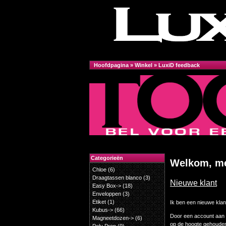
Hoofdpagina
»
Winkel
»
LuxiD feedback
Categorieën
Welkom, mel
Chloe
(6)
Draagtassen blanco
(3)
Nieuwe klant
Easy Box->
(18)
Enveloppen
(3)
Etiket
(1)
Ik ben een nieuwe klan
Kubus->
(66)
Door een account aan t
Magneetdozen->
(6)
op de hoogte gehouden 