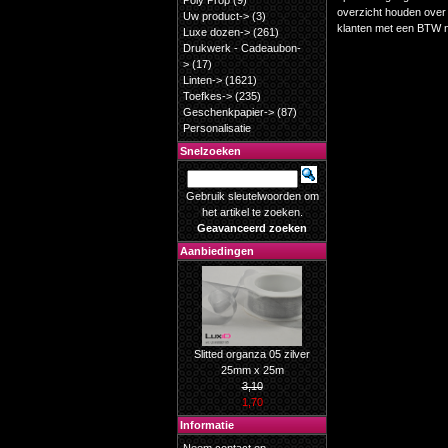
Poly Prop
(9)
overzicht houden over 
Uw product->
(3)
klanten met een BTW n
Luxe dozen->
(261)
Drukwerk - Cadeaubon-
>
(17)
Linten->
(1621)
Toefkes->
(235)
Geschenkpapier->
(87)
Personalisatie
Snelzoeken
Gebruik sleutelwoorden om
het artikel te zoeken.
Geavanceerd zoeken
Aanbiedingen
Slitted organza 05 zilver
25mm x 25m
3,10
1,70
Informatie