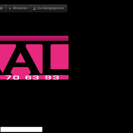
je
Afrekenen
Uw klantgegevens