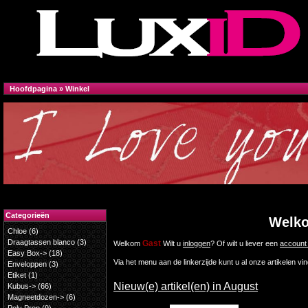
Hoofdpagina
»
Winkel
Categorieën
Welko
Chloe
(6)
Draagtassen blanco
(3)
Gast
Welkom
Wilt u
inloggen
? Of wilt u liever een
account
Easy Box->
(18)
Via het menu aan de linkerzijde kunt u al onze artikelen vi
Enveloppen
(3)
Etiket
(1)
Nieuw(e) artikel(en) in August
Kubus->
(66)
Magneetdozen->
(6)