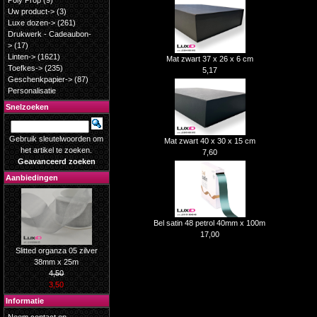
Poly Prop
(9)
Uw product->
(3)
Luxe dozen->
(261)
Drukwerk - Cadeaubon-
>
(17)
Linten->
(1621)
Mat zwart 37 x 26 x 6 cm
Toefkes->
(235)
5,17
Geschenkpapier->
(87)
Personalisatie
Snelzoeken
Gebruik sleutelwoorden om
Mat zwart 40 x 30 x 15 cm
het artikel te zoeken.
7,60
Geavanceerd zoeken
Aanbiedingen
Bel satin 48 petrol 40mm x 100m
17,00
Slitted organza 05 zilver
38mm x 25m
4,50
3,50
Informatie