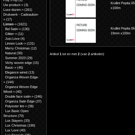
Poly Prop
(9)
Krullint Pepita 
Uw product->
(3)
x100m
Luxe dozen->
(261)
Drukwerk - Cadeaubon-
>
(17)
Linten
->
(1621)
Krullint Pepita 0
Bel Satin->
(130)
19mm x100m
Glitter->
(11)
Just Love
(4)
Linnen Look->
(131)
Merry Christmas
(12)
Natural
(30)
Artikel
1
tot en met
2
(van
2
artikelen)
Summer 2023
(29)
Vichy woven edge
(15)
Basic->
(45)
Elegance wired
(13)
Organza Woven Edge-
>
(144)
Organza Woven Edge
Wired->
(40)
Double face satin->
(246)
Organza Satin Edge
(37)
Polyester lint->
(38)
Lux Basic Open
Structure
(70)
Lux Stayers
(33)
Lux Christmas
(190)
Lux Love
(40)