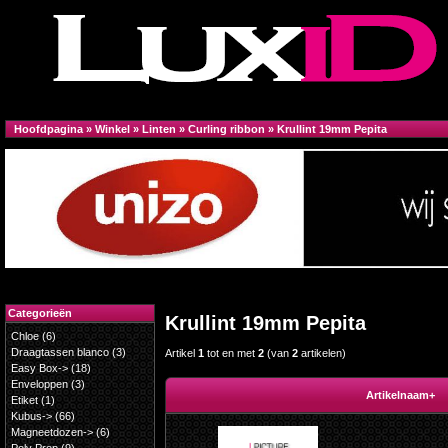
Hoofdpagina
»
Winkel
»
Linten
»
Curling ribbon
»
Krullint 19mm Pepita
Categorieën
Krullint 19mm Pepita
Chloe
(6)
Draagtassen blanco
(3)
Artikel
1
tot en met
2
(van
2
artikelen)
Easy Box->
(18)
Enveloppen
(3)
Artikelnaam+
Etiket
(1)
Kubus->
(66)
Magneetdozen->
(6)