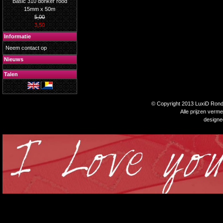
Basic 310 donker rood
15mm x 50m
5,00
3,50
Informatie
Neem contact op
Nieuws
Talen
© Copyright 2013 LuxiD Rondp
Alle prijzen verm
design