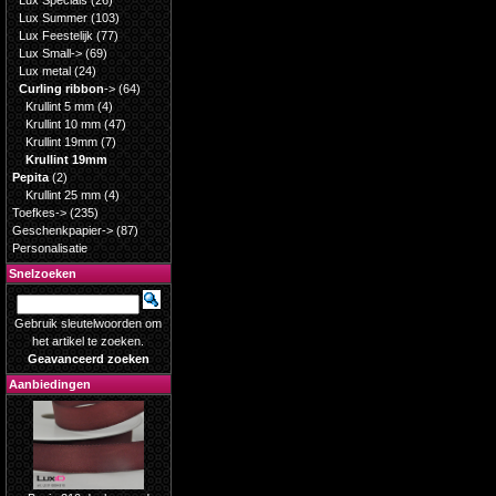
Lux Specials
(26)
Lux Summer
(103)
Lux Feestelijk
(77)
Lux Small->
(69)
Lux metal
(24)
Curling ribbon
->
(64)
Krullint 5 mm
(4)
Krullint 10 mm
(47)
Krullint 19mm
(7)
Krullint 19mm
Pepita
(2)
Krullint 25 mm
(4)
Toefkes->
(235)
Geschenkpapier->
(87)
Personalisatie
Snelzoeken
Gebruik sleutelwoorden om
het artikel te zoeken.
Geavanceerd zoeken
Aanbiedingen