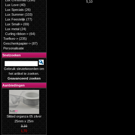
Lux Christmas
(190)
5,10
Lux Love
(40)
Lux Specials
(26)
Lux Summer
(103)
Lux Feestelijk
(77)
Lux Small->
(69)
Lux metal
(24)
Curling ribbon->
(64)
Toefkes->
(235)
Geschenkpapier->
(87)
Personalisatie
Snelzoeken
Gebruik sleutelwoorden om
het artikel te zoeken.
Geavanceerd zoeken
Aanbiedingen
Slitted organza 05 zilver
25mm x 25m
3,10
1,70