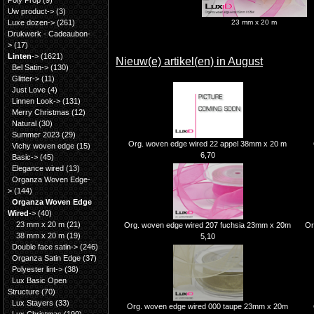
Poly Prop
(9)
Uw product->
(3)
Luxe dozen->
(261)
23 mm x 20 m
Drukwerk - Cadeaubon-
>
(17)
Linten
->
(1621)
Nieuw(e) artikel(en) in August
Bel Satin->
(130)
Glitter->
(11)
Just Love
(4)
Linnen Look->
(131)
Merry Christmas
(12)
Natural
(30)
Summer 2023
(29)
Org. woven edge wired 22 appel 38mm x 20 m
Vichy woven edge
(15)
6,70
Basic->
(45)
Elegance wired
(13)
Organza Woven Edge-
>
(144)
Organza Woven Edge
Wired
->
(40)
23 mm x 20 m
(21)
Org. woven edge wired 207 fuchsia 23mm x 20m
Or
38 mm x 20 m
(19)
5,10
Double face satin->
(246)
Organza Satin Edge
(37)
Polyester lint->
(38)
Lux Basic Open
Structure
(70)
Lux Stayers
(33)
Org. woven edge wired 000 taupe 23mm x 20m