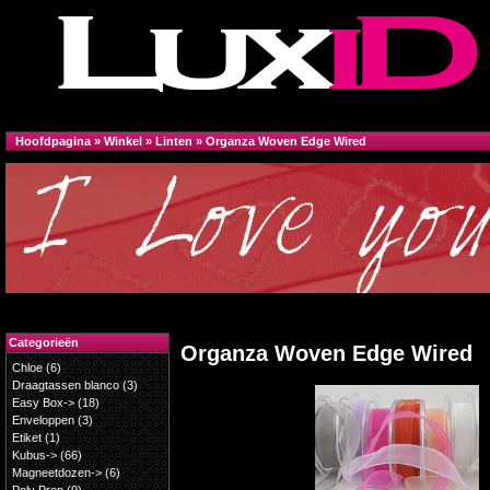
Hoofdpagina
»
Winkel
»
Linten
»
Organza Woven Edge Wired
Categorieën
Organza Woven Edge Wired
Chloe
(6)
Draagtassen blanco
(3)
Easy Box->
(18)
Enveloppen
(3)
Etiket
(1)
Kubus->
(66)
Magneetdozen->
(6)