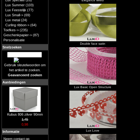
Lux Specials
(26)
Elegance wired
Lux Summer
(103)
Lux Feestelijk
(77)
Lux Small->
(69)
Lux metal
(24)
Curling ribbon->
(64)
Toefkes->
(235)
Geschenkpapier->
(87)
Personalisatie
Double face satin
Snelzoeken
Gebruik sleutelwoorden om
het artikel te zoeken.
Geavanceerd zoeken
Aanbiedingen
Lux Basic Open Structure
Kubus 806 zilver 90mm
1,45
0,98
Lux Love
Informatie
Neem contact op