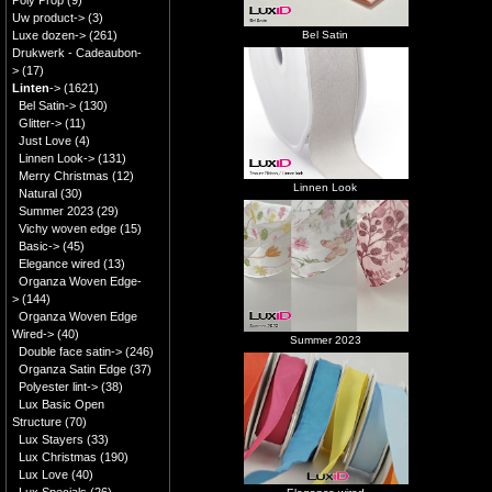
Poly Prop
(9)
Uw product->
(3)
Luxe dozen->
(261)
Bel Satin
Drukwerk - Cadeaubon-
>
(17)
Linten
->
(1621)
Bel Satin->
(130)
Glitter->
(11)
Just Love
(4)
Linnen Look->
(131)
Merry Christmas
(12)
Linnen Look
Natural
(30)
Summer 2023
(29)
Vichy woven edge
(15)
Basic->
(45)
Elegance wired
(13)
Organza Woven Edge-
>
(144)
Organza Woven Edge
Wired->
(40)
Summer 2023
Double face satin->
(246)
Organza Satin Edge
(37)
Polyester lint->
(38)
Lux Basic Open
Structure
(70)
Lux Stayers
(33)
Lux Christmas
(190)
Lux Love
(40)