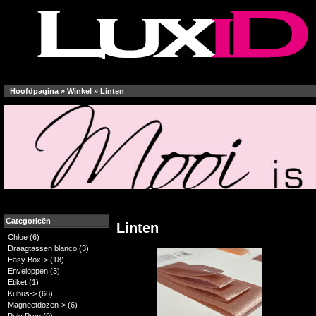
Hoofdpagina
»
Winkel
»
Linten
Categorieën
Linten
Chloe
(6)
Draagtassen blanco
(3)
Easy Box->
(18)
Enveloppen
(3)
Etiket
(1)
Kubus->
(66)
Magneetdozen->
(6)