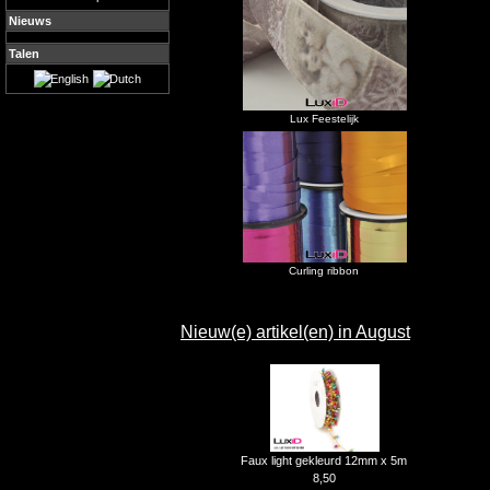
Nieuws
Talen
Lux Feestelijk
Curling ribbon
Nieuw(e) artikel(en) in August
Faux light gekleurd 12mm x 5m
8,50