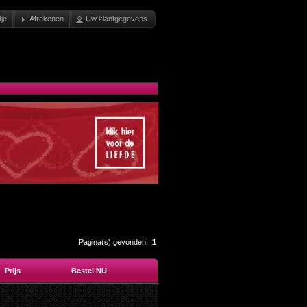
je
Afrekenen
Uw klantgegevens
Pagina(s) gevonden:
1
Prijs
Bestel NU