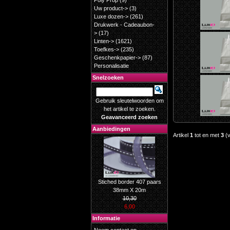
Poly Prop
(9)
Uw product->
(3)
Luxe dozen->
(261)
Drukwerk - Cadeaubon-
>
(17)
Linten->
(1621)
Toefkes->
(235)
Geschenkpapier->
(87)
Personalisatie
Snelzoeken
Gebruik sleutelwoorden om
het artikel te zoeken.
Geavanceerd zoeken
Aanbiedingen
Artikel
1
tot en met
3
(
Stiched border 407 paars
38mm X 20m
10,30
6,00
Informatie