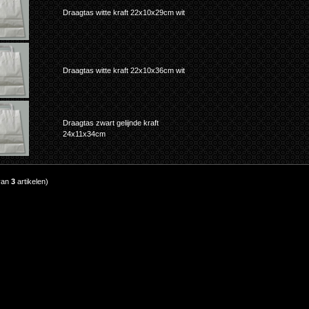
Draagtas witte kraft 22x10x29cm wit
Draagtas witte kraft 22x10x36cm wit
Draagtas zwart gelijnde kraft
24x11x34cm
van
3
artikelen)