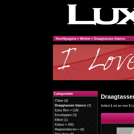
Hoofdpagina
»
Winkel
»
Draagtassen blanco
Categorieën
Draagtasse
Chloe
(6)
Draagtassen blanco
(3)
Artikel
1
tot en met
3
(
Easy Box->
(18)
Enveloppen
(3)
Etiket
(1)
Kubus->
(66)
Magneetdozen->
(6)