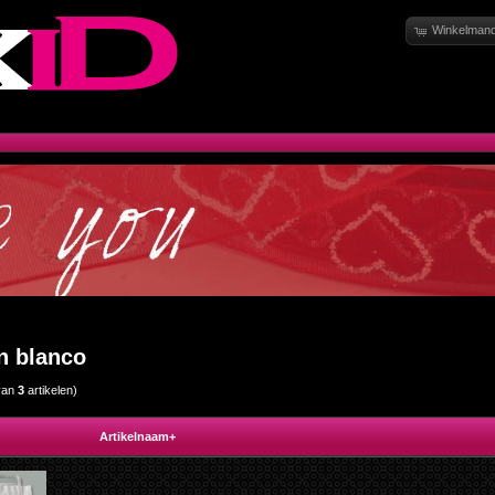
Winkelmand
n blanco
van
3
artikelen)
Artikelnaam+