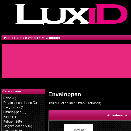
Hoofdpagina
»
Winkel
»
Enveloppen
Categorieën
Enveloppen
Chloe
(6)
Draagtassen blanco
(3)
Artikel
1
tot en met
3
(van
3
artikelen)
Easy Box->
(18)
Enveloppen
(3)
Artikelnaam+
Etiket
(1)
Kubus->
(66)
Magneetdozen->
(6)
Poly Prop
(9)