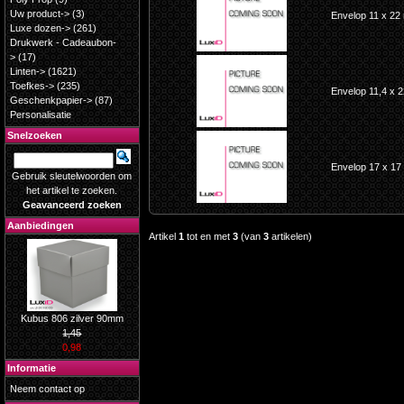
Uw product->
(3)
Envelop 11 x 22
Luxe dozen->
(261)
Drukwerk - Cadeaubon-
>
(17)
Linten->
(1621)
Toefkes->
(235)
Envelop 11,4 x 2
Geschenkpapier->
(87)
Personalisatie
Snelzoeken
Envelop 17 x 17
Gebruik sleutelwoorden om
het artikel te zoeken.
Geavanceerd zoeken
Aanbiedingen
Artikel
1
tot en met
3
(van
3
artikelen)
Kubus 806 zilver 90mm
1,45
0,98
Informatie
Neem contact op