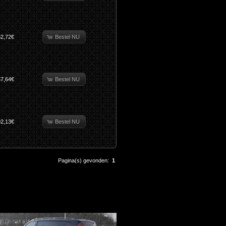
Bestel NU
82,72€
Bestel NU
57,64€
Bestel NU
92,13€
Pagina(s) gevonden:
1