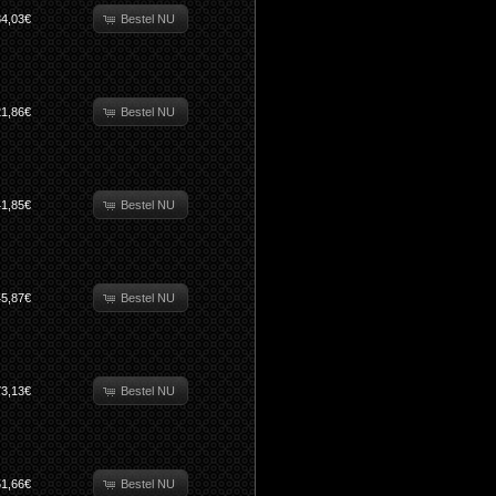
Bestel NU
84,03€
Bestel NU
21,86€
Bestel NU
41,85€
Bestel NU
45,87€
Bestel NU
73,13€
Bestel NU
51,66€