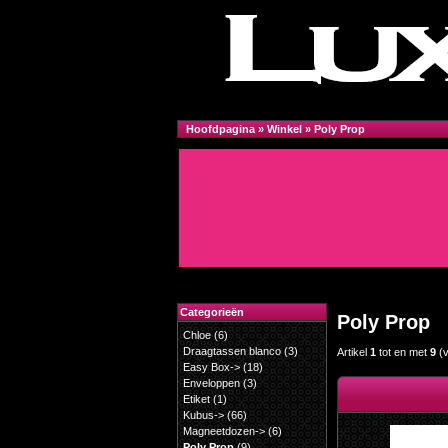
Hoofdpagina
»
Winkel
»
Poly Prop
Categorieën
Poly Prop
Chloe
(6)
Draagtassen blanco
(3)
Artikel
1
tot en met
9
(
Easy Box->
(18)
Enveloppen
(3)
Etiket
(1)
Kubus->
(66)
Magneetdozen->
(6)
Poly Prop
(9)