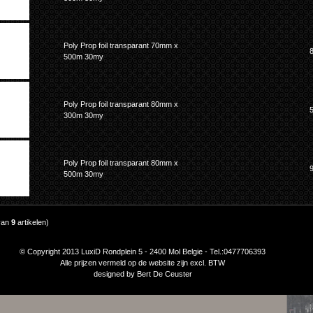
Poly Prop foil transparant 70mm x
500m 30my
Poly Prop foil transparant 80mm x
300m 30my
Poly Prop foil transparant 80mm x
500m 30my
van
9
artikelen)
© Copyright 2013 LuxiD Rondplein 5 - 2400 Mol Belgie - Tel.:0477706393
Alle prijzen vermeld op de website zijn excl. BTW
designed by
Bert De Ceuster