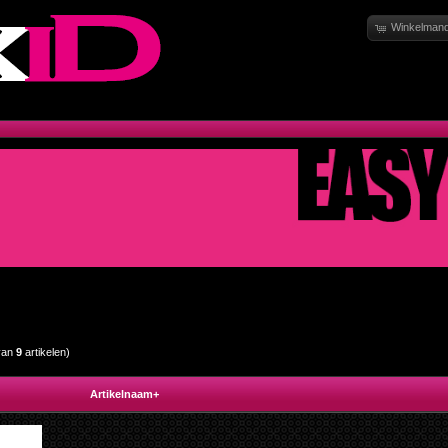
Winkelmand
van
9
artikelen)
Artikelnaam+