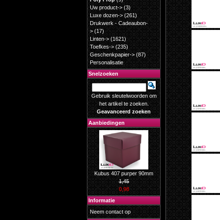
Uw product->
(3)
Luxe dozen->
(261)
Drukwerk - Cadeaubon-
>
(17)
Linten->
(1621)
Toefkes->
(235)
Geschenkpapier->
(87)
Personalisatie
Snelzoeken
Gebruik sleutelwoorden om
het artikel te zoeken.
Geavanceerd zoeken
Aanbiedingen
Kubus 407 purper 90mm
1,45
0,98
Informatie
Neem contact op