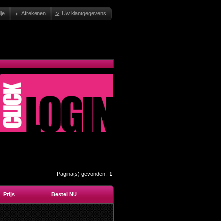
je
Afrekenen
Uw klantgegevens
Pagina(s) gevonden:
1
Prijs
Bestel NU