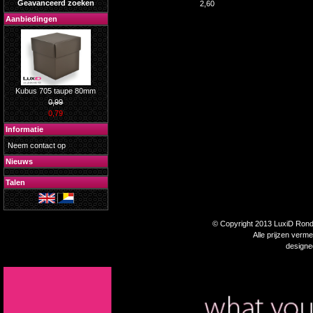
Geavanceerd zoeken
2,60
Aanbiedingen
Kubus 705 taupe 80mm
0,99
0,79
Informatie
Neem contact op
Nieuws
Talen
© Copyright 2013 LuxiD Rondp
Alle prijzen verm
design