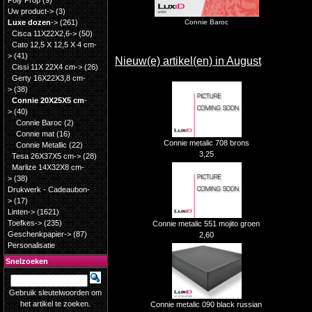
Poly Prop
(9)
Uw product->
(3)
Luxe dozen
->
(261)
Connie Baroc
Cisca 11X22X2,6->
(50)
Cato 12,5 X 12,5 X 4 cm-
>
(41)
Nieuw(e) artikel(en) in August
Cissi 11X 22X4 cm->
(26)
Gerty 16X22X3,8 cm-
>
(38)
Connie 20X25X5 cm
-
>
(40)
Connie Baroc
(2)
Connie mat
(16)
Connie metalic 708 brons
Connie Metallic
(22)
3,25
Tesa 26X37X5 cm->
(28)
Marlize 14X32X8 cm-
>
(38)
Drukwerk - Cadeaubon-
>
(17)
Linten->
(1621)
Toefkes->
(235)
Connie metalic 551 mojito groen
Geschenkpapier->
(87)
2,60
Personalisatie
Snelzoeken
Gebruik sleutelwoorden om
het artikel te zoeken.
Connie metalic 090 black russian