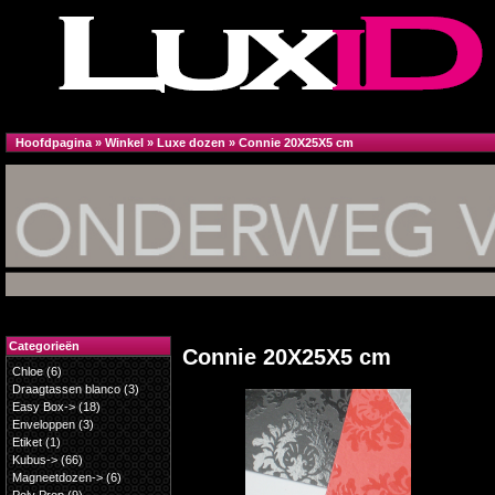
Hoofdpagina
»
Winkel
»
Luxe dozen
»
Connie 20X25X5 cm
Categorieën
Connie 20X25X5 cm
Chloe
(6)
Draagtassen blanco
(3)
Easy Box->
(18)
Enveloppen
(3)
Etiket
(1)
Kubus->
(66)
Magneetdozen->
(6)