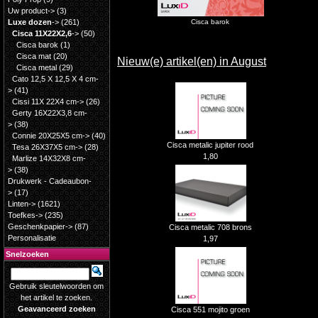
Uw product->
(3)
Luxe dozen
->
(261)
Cisca barok
Cisca 11X22X2,6
->
(50)
Cisca barok
(1)
Cisca mat
(20)
Nieuw(e) artikel(en) in August
Cisca metal
(29)
Cato 12,5 X 12,5 X 4 cm-
>
(41)
Cissi 11X 22X4 cm->
(26)
Gerty 16X22X3,8 cm-
>
(38)
Connie 20X25X5 cm->
(40)
Cisca metalic jupiter rood
Tesa 26X37X5 cm->
(28)
1,80
Marlize 14X32X8 cm-
>
(38)
Drukwerk - Cadeaubon-
>
(17)
Linten->
(1621)
Toefkes->
(235)
Geschenkpapier->
(87)
Cisca metalic 708 brons
Personalisatie
1,97
Snelzoeken
Gebruik sleutelwoorden om
het artikel te zoeken.
Geavanceerd zoeken
Cisca 551 mojito groen