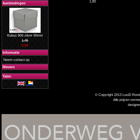
1,80
Aanbiedingen
Kubus 806 zilver 90mm
1,45
0,98
Informatie
Neem contact op
Nieuws
Talen
© Copyright 2013 LuxiD Rondp
Alle prijzen verm
design