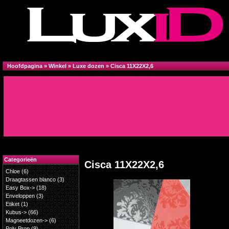
Hoofdpagina
»
Winkel
»
Luxe dozen
»
Cisca 11X22X2,6
Categorieën
Cisca 11X22X2,6
Chloe
(6)
Draagtassen blanco
(3)
Easy Box->
(18)
Enveloppen
(3)
Etiket
(1)
Kubus->
(66)
Magneetdozen->
(6)
Poly Prop
(9)