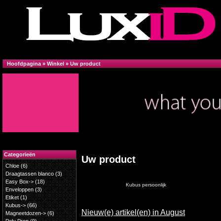
Hoofdpagina
»
Winkel
»
Uw product
Categorieën
Uw product
Chloe
(6)
Draagtassen blanco
(3)
Easy Box->
(18)
Kubus persoonlijk
Enveloppen
(3)
Etiket
(1)
Kubus->
(66)
Nieuw(e) artikel(en) in August
Magneetdozen->
(6)