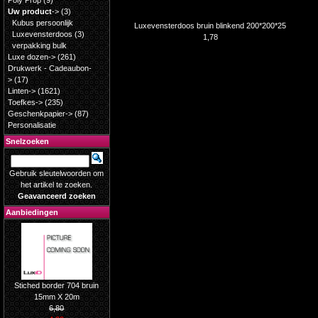
Poly Prop
(9)
Uw product
->
(3)
Kubus persoonlijk
Luxevensterdoos bruin blinkend 200*200*25
Luxevensterdoos
(3)
1,78
verpakking bulk
Luxe dozen->
(261)
Drukwerk - Cadeaubon-
>
(17)
Linten->
(1621)
Toefkes->
(235)
Geschenkpapier->
(87)
Personalisatie
Snelzoeken
Gebruik sleutelwoorden om
het artikel te zoeken.
Geavanceerd zoeken
Aanbiedingen
Stiched border 704 bruin
15mm X 20m
6,80