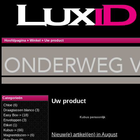
Hoofdpagina
»
Winkel
»
Uw product
Categorieën
Uw product
Chloe
(6)
Draagtassen blanco
(3)
Easy Box->
(18)
Kubus persoonlijk
Enveloppen
(3)
Etiket
(1)
Kubus->
(66)
Nieuw(e) artikel(en) in August
Magneetdozen->
(6)