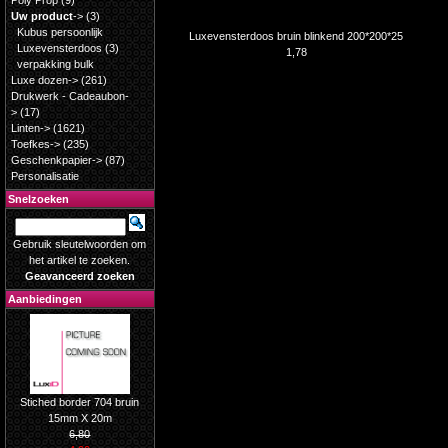
Poly Prop
(9)
Uw product
->
(3)
Kubus persoonlijk
Luxevensterdoos bruin blinkend 200*200*25
Luxevensterdoos
(3)
1,78
verpakking bulk
Luxe dozen->
(261)
Drukwerk - Cadeaubon-
>
(17)
Linten->
(1621)
Toefkes->
(235)
Geschenkpapier->
(87)
Personalisatie
Snelzoeken
Gebruik sleutelwoorden om
het artikel te zoeken.
Geavanceerd zoeken
Aanbiedingen
Stiched border 704 bruin
15mm X 20m
6,80