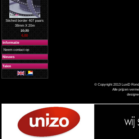
Stiched border 407 paars
38mm X 20m
10,30
6,00
Informatie
Neem contact op
Nieuws
Talen
© Copyright 2013 LuxiD Rondp
Alle prijzen verm
design