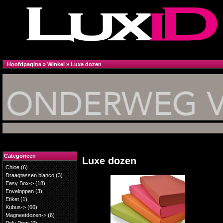
Hoofdpagina
»
Winkel
»
Luxe dozen
Categorieën
Luxe dozen
Chloe
(6)
Draagtassen blanco
(3)
Easy Box->
(18)
Enveloppen
(3)
Etiket
(1)
Kubus->
(66)
Magneetdozen->
(6)