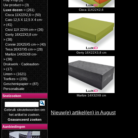
Poly Prop
(9)
Uw product->
(3)
Luxe dozen
->
(261)
Cisca 11X22X2,6
Cisca 11X22X2,6->
(50)
Cato 12,5 X 12,5 X 4 cm-
>
(41)
Cissi 11X 22X4 cm->
(26)
Gerty 16X22X3,8 cm-
>
(38)
Connie 20X25X5 cm->
(40)
Tesa 26X37X5 cm->
(28)
Gerty 16X22X3,8 cm
Marlize 14X32X8 cm-
>
(38)
Drukwerk - Cadeaubon-
>
(17)
Linten->
(1621)
Toefkes->
(235)
Geschenkpapier->
(87)
Personalisatie
Marlize 14X32X8 cm
Snelzoeken
Gebruik sleutelwoorden om
Nieuw(e) artikel(en) in August
het artikel te zoeken.
Geavanceerd zoeken
Aanbiedingen