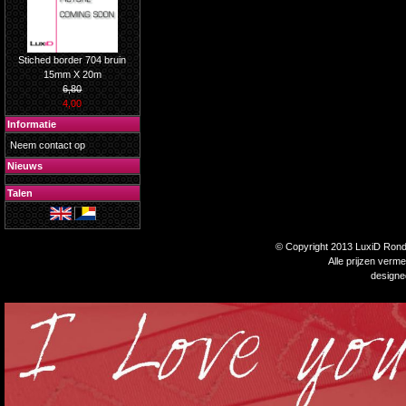
Stiched border 704 bruin
15mm X 20m
6,80
4,00
Informatie
Neem contact op
Nieuws
Talen
© Copyright 2013 LuxiD Rondp
Alle prijzen verm
design