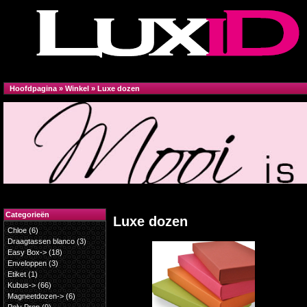
Hoofdpagina
»
Winkel
»
Luxe dozen
Categorieën
Luxe dozen
Chloe
(6)
Draagtassen blanco
(3)
Easy Box->
(18)
Enveloppen
(3)
Etiket
(1)
Kubus->
(66)
Magneetdozen->
(6)