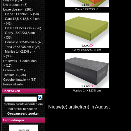
Poly Prop
(9)
Uw product->
(3)
Luxe dozen
->
(261)
Cisca 11X22X2,6
Cisca 11X22X2,6->
(50)
Cato 12,5 X 12,5 X 4 cm-
>
(41)
Cissi 11X 22X4 cm->
(26)
Gerty 16X22X3,8 cm-
>
(38)
Connie 20X25X5 cm->
(40)
Tesa 26X37X5 cm->
(28)
Gerty 16X22X3,8 cm
Marlize 14X32X8 cm-
>
(38)
Drukwerk - Cadeaubon-
>
(17)
Linten->
(1621)
Toefkes->
(235)
Geschenkpapier->
(87)
Personalisatie
Marlize 14X32X8 cm
Snelzoeken
Gebruik sleutelwoorden om
Nieuw(e) artikel(en) in August
het artikel te zoeken.
Geavanceerd zoeken
Aanbiedingen