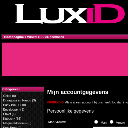
Hoofdpagina
»
Winkel
»
LuxiD feedback
Categorieën
Mijn accountgegevens
Chloe
(6)
Draagtassen blanco
(3)
Als u al een account bij ons heeft, log dan in
OPMERKING:
Easy Box->
(18)
Enveloppen
(3)
Persoonlijke gegevens
Etiket
(1)
Kubus->
(66)
Man/Vrouw:
Man
Vrouw
*
Magneetdozen->
(6)
Poly Prop
(9)