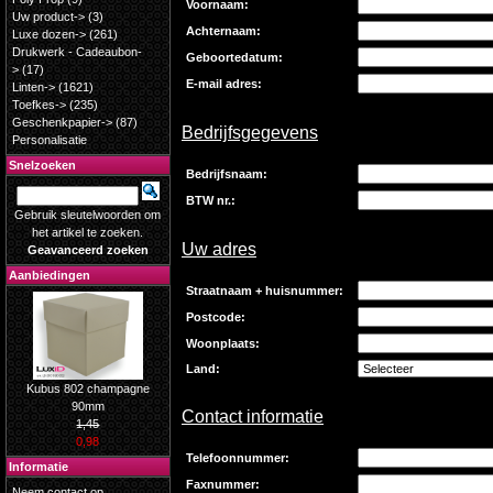
Voornaam:
Uw product->
(3)
Achternaam:
Luxe dozen->
(261)
Drukwerk - Cadeaubon-
Geboortedatum:
>
(17)
E-mail adres:
Linten->
(1621)
Toefkes->
(235)
Geschenkpapier->
(87)
Bedrijfsgegevens
Personalisatie
Snelzoeken
Bedrijfsnaam:
BTW nr.:
Gebruik sleutelwoorden om
het artikel te zoeken.
Uw adres
Geavanceerd zoeken
Aanbiedingen
Straatnaam + huisnummer:
Postcode:
Woonplaats:
Land:
Kubus 802 champagne
90mm
Contact informatie
1,45
0,98
Telefoonnummer:
Informatie
Faxnummer:
Neem contact op